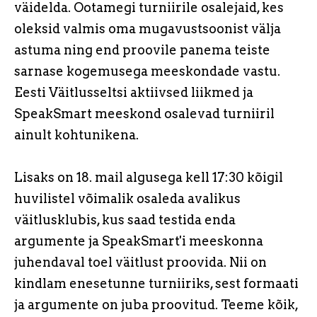
väidelda. Ootamegi turniirile osalejaid, kes
oleksid valmis oma mugavustsoonist välja
astuma ning end proovile panema teiste
sarnase kogemusega meeskondade vastu.
Eesti Väitlusseltsi aktiivsed liikmed ja
SpeakSmart meeskond osalevad turniiril
ainult kohtunikena.
Lisaks on 18. mail algusega kell 17:30 kõigil
huvilistel võimalik osaleda avalikus
väitlusklubis, kus saad testida enda
argumente ja SpeakSmart'i meeskonna
juhendaval toel väitlust proovida. Nii on
kindlam enesetunne turniiriks, sest formaati
ja argumente on juba proovitud. Teeme kõik,