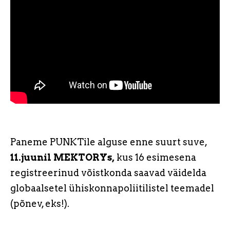
Paneme PUNKTile alguse enne suurt suve,
11.juunil MEKTORYs,
kus 16 esimesena
registreerinud võistkonda saavad väidelda
globaalsetel ühiskonnapoliitilistel teemadel
(põnev, eks!).