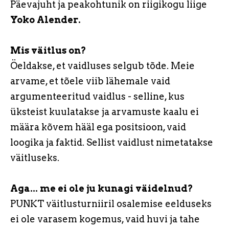
Päevajuht ja peakohtunik on riigikogu liige
Yoko Alender.
Mis väitlus on?
Öeldakse, et vaidluses selgub tõde. Meie
arvame, et tõele viib lähemale vaid
argumenteeritud vaidlus - selline, kus
üksteist kuulatakse ja arvamuste kaalu ei
määra kõvem hääl ega positsioon, vaid
loogika ja faktid. Sellist vaidlust nimetatakse
väitluseks.
Aga... me ei ole ju kunagi väidelnud?
PUNKT väitlusturniiril osalemise eelduseks
ei ole varasem kogemus, vaid huvi ja tahe