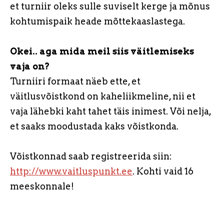
et turniir oleks sulle suviselt kerge ja mõnus
kohtumispaik heade mõttekaaslastega.
Okei.. aga mida meil siis väitlemiseks
vaja on?
Turniiri formaat näeb ette, et
väitlusvõistkond on kaheliikmeline, nii et
vaja lähebki kaht tahet täis inimest. Või nelja,
et saaks moodustada kaks võistkonda.
Võistkonnad saab registreerida siin:
http://www.vaitluspunkt.ee
. Kohti vaid 16
meeskonnale!