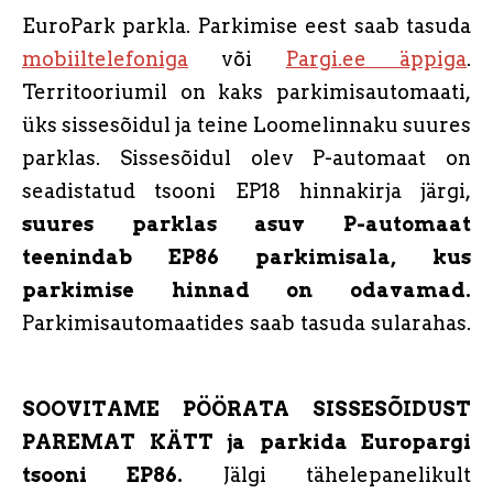
EuroPark parkla. Parkimise eest saab tasuda
mobiiltelefoniga
või
Pargi.ee äppiga
.
Territooriumil on kaks parkimisautomaati,
üks sissesõidul ja teine Loomelinnaku suures
parklas. Sissesõidul olev P-automaat on
seadistatud tsooni EP18 hinnakirja järgi,
suures parklas asuv P-automaat
teenindab EP86 parkimisala, kus
parkimise hinnad on odavamad.
Parkimisautomaatides saab tasuda sularahas.
SOOVITAME PÖÖRATA SISSESÕIDUST
PAREMAT KÄTT ja parkida Europargi
tsooni EP86.
Jälgi tähelepanelikult