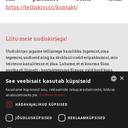
https://telliskivi.cc/kontakt/
Liitu meie uudiskirjaga!
Uudiskirjas jagame tellijatega kasulikku lugemist, oma
tegemisi, uudiseid ning ka eksklusiivseid eripakkumisi, mis
teistesse kanalitesse ei jõua. Lubame, et ei koorma Sinu
postkasti liigselt - kontakteerume Sinuga vaid kord kuus.
×
Uudiskirjaga liitumiseks vajuta allolevale nupule.
See veebisait kasutab küpsiseid
Kasutame küpsiseid sisu, reklaamide isikupärastamiseks, liikluse
LIITUN UUDISKIRJAGA
ESTONIAN
analüüsimiseks jne.
Rohkem teavet
ENGLISH
HÄDAVAJALIKUD KÜPSISED
SpeakSmart OÜ
Koolitusruum ja kontor: Telliskivi 60/A3, 10412 Tallinn
JÕUDLUSKÜPSISED
REKLAAMKÜPSISED
+372 5388 4854