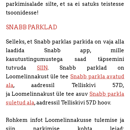
parkimisalade silte, et sa ei satuks teistesse
tsoonidesse!
SNABB PARKLAD
Selleks, et Snabb parklas parkida on vaja alla
laadida Snabb app, mille
kasutustingumustega saad täpsemini
tutvuda
SIIN
. Snabb parklad on
L
oomelinnakust üle tee
Snabb parkla avatud
ala
, aadressil Telliskivi 57D,
ja
Loomelinnakust üle tee asuv
Snabb parkla
suletud ala
, aadressil Telliskivi 57D hoov.
Rohkem infot Loomelinnakusse tulemise ja
siin parkimise kohta leiad: