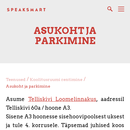
ASUKOHT JA
PARKIMINE
/
/
Teenused
Koolitusruumi rentimine
Asukoht ja parkimine
Asume
Telliskivi Loomelinnakus
, aadressil
Telliskivi 60a / hoone A3.
Sisene A3 hoonesse sisehoovipoolsest uksest
ja tule 4. korrusele. Täpsemad juhised koos