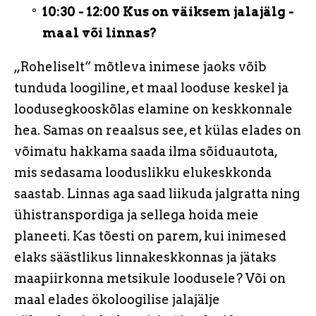
10:30 - 12:00 Kus on väiksem jalajälg -
maal või linnas?
„Roheliselt“ mõtleva inimese jaoks võib
tunduda loogiline, et maal looduse keskel ja
loodusegkooskõlas elamine on keskkonnale
hea. Samas on reaalsus see, et külas elades on
võimatu hakkama saada ilma sõiduautota,
mis sedasama looduslikku elukeskkonda
saastab. Linnas aga saad liikuda jalgratta ning
ühistranspordiga ja sellega hoida meie
planeeti. Kas tõesti on parem, kui inimesed
elaks säästlikus linnakeskkonnas ja jätaks
maapiirkonna metsikule loodusele? Või on
maal elades ökoloogilise jalajälje