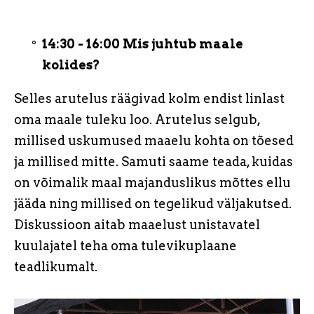
14:30 - 16:00 Mis juhtub maale
kolides?
Selles arutelus räägivad kolm endist linlast
oma maale tuleku loo. Arutelus selgub,
millised uskumused maaelu kohta on tõesed
ja millised mitte. Samuti saame teada, kuidas
on võimalik maal majanduslikus mõttes ellu
jääda ning millised on tegelikud väljakutsed.
Diskussioon aitab maaelust unistavatel
kuulajatel teha oma tulevikuplaane
teadlikumalt.