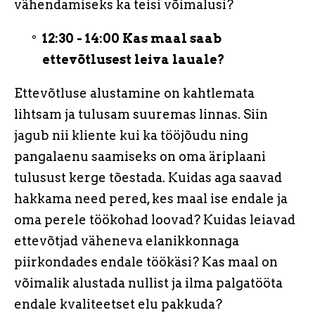
vähendamiseks ka teisi võimalusi?
12:30 - 14:00 Kas maal saab
ettevõtlusest leiva lauale?
Ettevõtluse alustamine on kahtlemata
lihtsam ja tulusam suuremas linnas. Siin
jagub nii kliente kui ka tööjõudu ning
pangalaenu saamiseks on oma äriplaani
tulusust kerge tõestada. Kuidas aga saavad
hakkama need pered, kes maal ise endale ja
oma perele töökohad loovad? Kuidas leiavad
ettevõtjad väheneva elanikkonnaga
piirkondades endale töökäsi? Kas maal on
võimalik alustada nullist ja ilma palgatööta
endale kvaliteetset elu pakkuda?