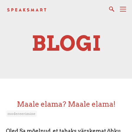
BLOGI
Maale elama? Maale elama!
modereerimine
Oled Sa mõelnud, et tahaks värskemat õhku