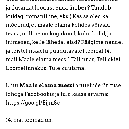
ja ilusamat loodust enda ümber? Tundub
kuidagi romantiline, eks:) Kas sa oled ka
mõelnud, et maale elama kolides võiksid
teada, milline on kogukond, kuhu kolid, ja
inimesed, kelle lähedal elad? Räägime nendel
ja teistel maaelu puudutavatel teemal 14.
mail Maale elama messil Tallinnas, Telliskivi
Loomelinnakus. Tule kuulama!
Liitu
Maale elama messi
arutelude ürituse
lehega Facebookis ja tule kaasa arvama:
https://goo.gl/Ejjm8c
14. mai teemad on: