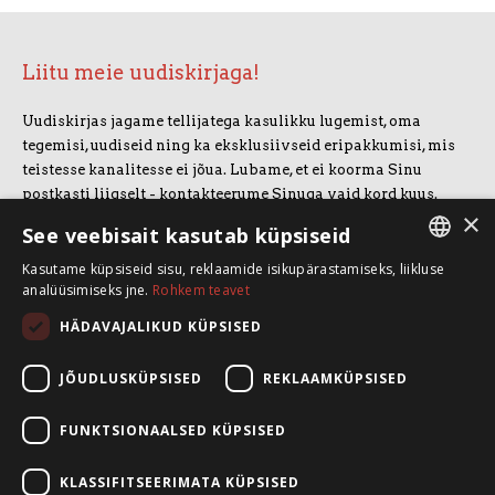
Liitu meie uudiskirjaga!
Uudiskirjas jagame tellijatega kasulikku lugemist, oma
tegemisi, uudiseid ning ka eksklusiivseid eripakkumisi, mis
teistesse kanalitesse ei jõua. Lubame, et ei koorma Sinu
postkasti liigselt - kontakteerume Sinuga vaid kord kuus.
×
Uudiskirjaga liitumiseks vajuta allolevale nupule.
See veebisait kasutab küpsiseid
Kasutame küpsiseid sisu, reklaamide isikupärastamiseks, liikluse
LIITUN UUDISKIRJAGA
ESTONIAN
analüüsimiseks jne.
Rohkem teavet
ENGLISH
HÄDAVAJALIKUD KÜPSISED
SpeakSmart OÜ
Koolitusruum ja kontor: Telliskivi 60/A3, 10412 Tallinn
JÕUDLUSKÜPSISED
REKLAAMKÜPSISED
+372 5388 4854
info@speaksmart.ee
FUNKTSIONAALSED KÜPSISED
Leia meid sotsiaalmeediast:
KLASSIFITSEERIMATA KÜPSISED
Facebook