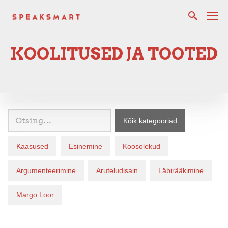
KOOLITUSED JA TOOTED
Kõik kategooriad
Kaasused
Esinemine
Koosolekud
Argumenteerimine
Aruteludisain
Läbirääkimine
Margo Loor