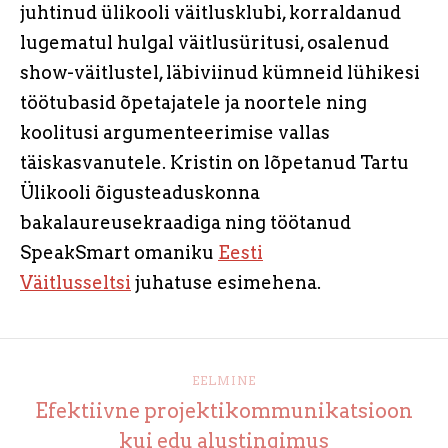
juhtinud ülikooli väitlusklubi, korraldanud
lugematul hulgal väitlusüritusi, osalenud
show-väitlustel, läbiviinud kümneid lühikesi
töötubasid õpetajatele ja noortele ning
koolitusi argumenteerimise vallas
täiskasvanutele. Kristin on lõpetanud Tartu
Ülikooli õigusteaduskonna
bakalaureusekraadiga ning töötanud
SpeakSmart omaniku
Eesti
Väitlusseltsi
juhatuse esimehena.
EELMINE
Efektiivne projektikommunikatsioon
kui edu alustingimus