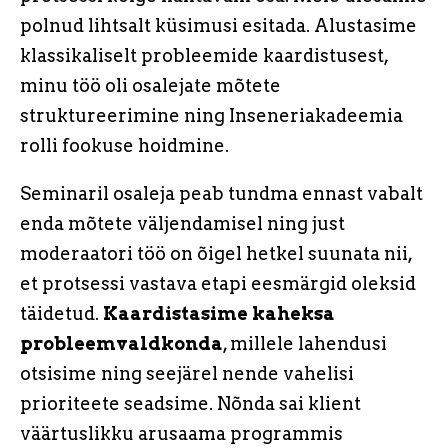
polnud lihtsalt küsimusi esitada. Alustasime
klassikaliselt probleemide kaardistusest,
minu töö oli osalejate mõtete
struktureerimine ning Inseneriakadeemia
rolli fookuse hoidmine.
Seminaril osaleja peab tundma ennast vabalt
enda mõtete väljendamisel ning just
moderaatori töö on õigel hetkel suunata nii,
et protsessi vastava etapi eesmärgid oleksid
täidetud.
Kaardistasime kaheksa
probleemvaldkonda
, millele lahendusi
otsisime ning seejärel nende vahelisi
prioriteete seadsime. Nõnda sai klient
väärtuslikku arusaama programmis