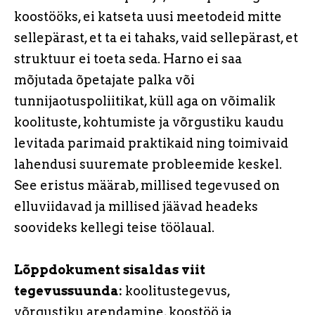
koostööks, ei katseta uusi meetodeid mitte
sellepärast, et ta ei tahaks, vaid sellepärast, et
struktuur ei toeta seda. Harno ei saa
mõjutada õpetajate palka või
tunnijaotuspoliitikat, küll aga on võimalik
koolituste, kohtumiste ja võrgustiku kaudu
levitada parimaid praktikaid ning toimivaid
lahendusi suuremate probleemide keskel.
See eristus määrab, millised tegevused on
elluviidavad ja millised jäävad headeks
soovideks kellegi teise töölaual.
Lõppdokument sisaldas viit
tegevussuunda:
koolitustegevus,
võrgustiku arendamine, koostöö ja