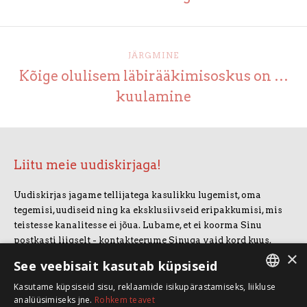
JÄRGMINE
Kõige olulisem läbirääkimisoskus on …
kuulamine
Liitu meie uudiskirjaga!
Uudiskirjas jagame tellijatega kasulikku lugemist, oma
tegemisi, uudiseid ning ka eksklusiivseid eripakkumisi, mis
teistesse kanalitesse ei jõua. Lubame, et ei koorma Sinu
postkasti liigselt - kontakteerume Sinuga vaid kord kuus.
×
Uudiskirjaga liitumiseks vajuta allolevale nupule.
See veebisait kasutab küpsiseid
Kasutame küpsiseid sisu, reklaamide isikupärastamiseks, liikluse
LIITUN UUDISKIRJAGA
ESTONIAN
analüüsimiseks jne.
Rohkem teavet