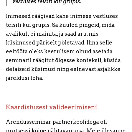
vestluses teisiti kui grupis."
Inimesed räägivad kahe inimese vestluses
teisiti kui grupis. Sa kuuled pingeid, mida
avalikult ei mainita, ja saad aru, mis
küsimused päriselt põletavad. Ilma selle
eeltööta oleks keerulisem olnud asetada
seminaril räägitut õigesse konteksti, küsida
detaiseid küsimusi ning eelnevast asjalikke
järeldusi teha.
Kaardistusest valideerimiseni
Arendusseminar partnerkoolidega oli
protsessi kõige nähtavam osa. Meie ülesanne