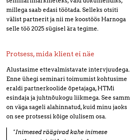
seminarimärkmeteks, vaid dokumendiks,
millega saab edasi töötada. Selleks otsiti
välist partnerit ja nii me koostöös Harnoga
selle töö 2025 sügisel ära tegime.
Protsess, mida klient ei näe
Alustasime ettevalmistavate intervjuudega.
Enne ühegi seminari toimumist kohtusime
eraldi partnerkoolide õpetajaga, HTMi
esindaja ja juhtnõukogu liikmega. See samm
on väga sageli alahinnatud, kuid minu jaoks
on see protsessi kõige olulisem osa.
"Inimesed räägivad kahe inimese