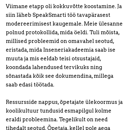
Viimane etapp oli kokkuvõtte koostamine. Ja
siin läheb SpeakSmarti töö tavapärasest
modereerimisest kaugemale. Meie ülesanne
polnud protokollida, mida öeldi. Tuli mõista,
millised probleemid on omavahel seotud,
eristada, mida Inseneriakadeemia saab ise
muuta ja mis eeldab teisi otsustajaid,
koondada lahendused tervikuks ning
sõnastada kõik see dokumendina, millega
saab edasi töötada.
Ressursside nappus, õpetajate ülekoormus ja
koolikultuur tundusid esmapilgul kolme
eraldi probleemina. Tegelikult on need
tihedalt seotud. Õpetaja, kellel pole aega