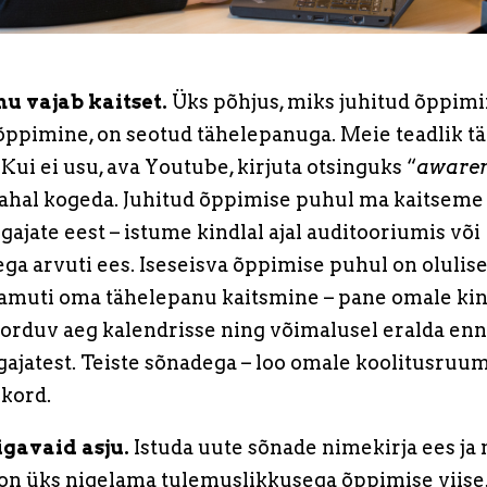
u vajab kaitset.
Üks põhjus, miks juhitud õppim
 õppimine, on seotud tähelepanuga. Meie teadlik 
 Kui ei usu, ava Youtube, kirjuta otsinguks “
awaren
nahal kogeda. Juhitud õppimise puhul ma kaitsem
ajate eest – istume kindlal ajal auditooriumis või
ga arvuti ees. Iseseisva õppimise puhul on olulis
amuti oma tähelepanu kaitsmine – pane omale kin
korduv aeg kalendrisse ning võimalusel eralda enna
ajatest. Teiste sõnadega – loo omale koolitusruu
kord.
 igavaid asju.
Istuda uute sõnade nimekirja ees ja 
on üks nigelama tulemuslikkusega õppimise viise