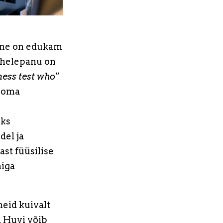
ine on edukam
tähelepanu on
ess test who
”
e oma
eks
del ja
st füüsilise
miga
neid kuivalt
. Huvi võib