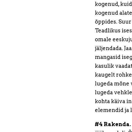
kogenud, kuid
kogenud alate
õppides. Suur 
Teadlikus ise
omale eeskujus
jäljendada. Ja
mangasid isegi
kasulik vaadat
kaugelt rohkem
lugeda mõne v
lugeda vehkle
kohta käiva i
elemendid ja l
#4 Rakenda.