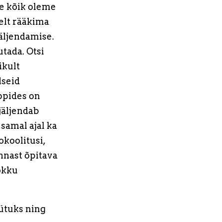
Me kõik oleme
elt rääkima
jäljendamise.
tada. Otsi
ikult
lseid
õppides on
jäljendab
 samal ajal ka
koolitusi,
nnast õpitava
okku
ütuks ning