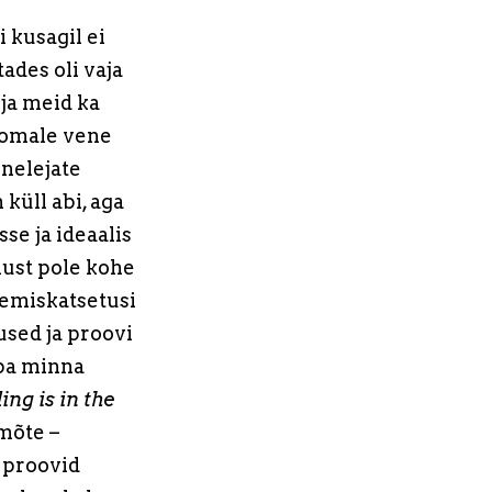
 kusagil ei
tades oli vaja
ja meid ka
n omale vene
õnelejate
küll abi, aga
se ja ideaalis
lust pole kohe
inemiskatsetusi
used ja proovi
uba minna
ing is in the
mõte –
i proovid