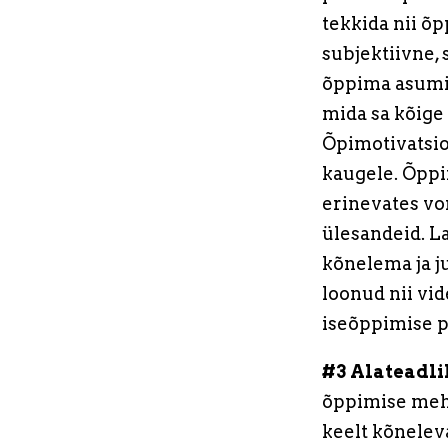
tekkida nii õp
subjektiivne, 
õppima asumist
mida sa kõige
Õpimotivatsio
kaugele. Õppi
erinevates vo
ülesandeid. L
kõnelema ja j
loonud nii vid
iseõppimise 
#3 Alateadli
õppimise mehh
keelt kõnelev