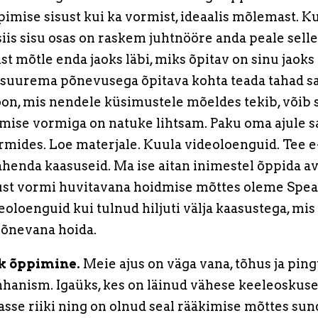
pimise sisust kui ka vormist, ideaalis mõlemast. K
siis sisu osas on raskem juhtnööre anda peale selle
 mõtle enda jaoks läbi, miks õpitav on sinu jaoks 
 suurema põnevusega õpitava kohta teada tahad s
on, mis nendele küsimustele mõeldes tekib, võib 
mise vormiga on natuke lihtsam. Paku oma ajule s
rmides. Loe materjale. Kuula videoloenguid. Tee 
ahenda kaasuseid. Ma ise aitan inimestel õppida av
ust vormi huvitavana hoidmise mõttes oleme Spe
eoloenguid kui tulnud hiljuti välja kaasustega, mis
põnevana hoida.
k õppimine.
Meie ajus on väga vana, tõhus ja pin
anism. Igaüks, kes on läinud vähese keeleoskuse
asse riiki ning on olnud seal rääkimise mõttes sun