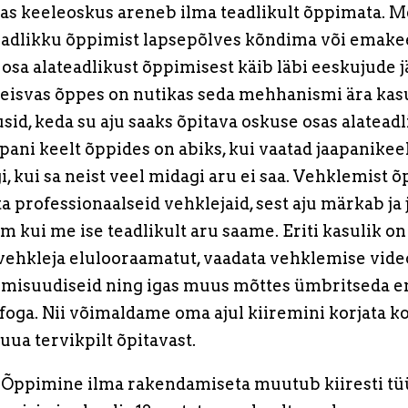
as keeleoskus areneb ilma teadlikult õppimata. 
adlikku õppimist lapsepõlves kõndima või emake
osa alateadlikust õppimisest käib läbi eeskujude 
seisvas õppes on nutikas seda mehhanismi ära kasu
id, keda su aju saaks õpitava oskuse osas alateadl
apani keelt õppides on abiks, kui vaatad jaapanikee
, kui sa neist veel midagi aru ei saa. Vehklemist 
a professionaalseid vehklejaid, sest aju märkab ja 
 kui me ise teadlikult aru saame. Eriti kasulik on
ehkleja elulooraamatut, vaadata vehklemise video
misuudiseid ning igas muus mõttes ümbritseda e
nfoga. Nii võimaldame oma ajul kiiremini korjata k
uua tervikpilt õpitavast.
Õppimine ilma rakendamiseta muutub kiiresti tü