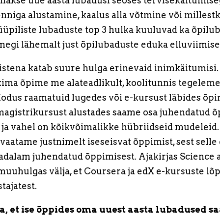
hakse uue aasta lubadusi seoses tervisekäitumise
renniga alustamine, kaalus alla võtmine või millestk
üpiliste lubaduste top 3 hulka kuuluvad ka õpilu
megi lähemalt just õpilubaduste eduka elluviimise 
tena katab suure hulga erinevaid inimkäitumisi.
ima õpime me alateadlikult, koolitunnis tegelem
odus raamatuid lugedes või e-kursust läbides õpim
 magistrikursust alustades saame osa juhendatud õ
a vahel on kõikvõimalikke hübriidseid mudeleid.
 vaatame justnimelt iseseisvat õppimist, sest sel
madalam juhendatud õppimisest. Ajakirjas Science 
muuhulgas välja, et Coursera ja edX e-kursuste lõ
tajatest.
ha, et ise õppides oma uuest aasta lubadused 