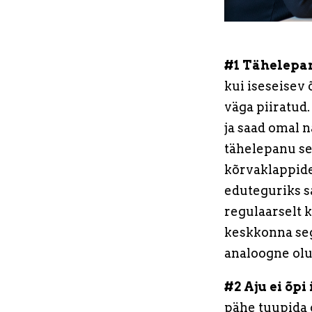
#1 Tähelepan
kui iseseisev
väga piiratud.
ja saad omal 
tähelepanu seg
kõrvaklappide
eduteguriks s
regulaarselt 
keskkonna seg
analoogne olu
#2 Aju ei õpi
pähe tuupida 