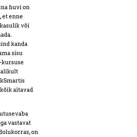
una huvi on
, et enne
kasulik või
aada.
sind kanda
ama sisu
e-kursuse
alikult
akSmartis
 kõik aitavad
gutusevaba
ga vastavat
dolukorras, on