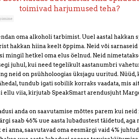
toimivad harjumused teha?
pimine
dan oma alkoholi tarbimist. Uuel aastal hakkan s
rist hakkan hiina keelt õppima. Neid või sarnaseid
i mingil hetkel oma elus öelnud. Neid nimetataks
segi juhul, kui need tegelikult aastanumbri vahet
ing neid on psühholoogias üksjagu uuritud. Nüüd, k
ähedal, tundub igati sobilik korraks vaadata, mis a
i ellu viia, kirjutab SpeakSmart arendusjuht Marg
adusi anda on saavutamise mõttes parem kui neid 
ärgi saab 46% uue aasta lubadustest täidetud, aga 
t ei anna, saavutavad oma eesmärgi vaid 4% juhtud