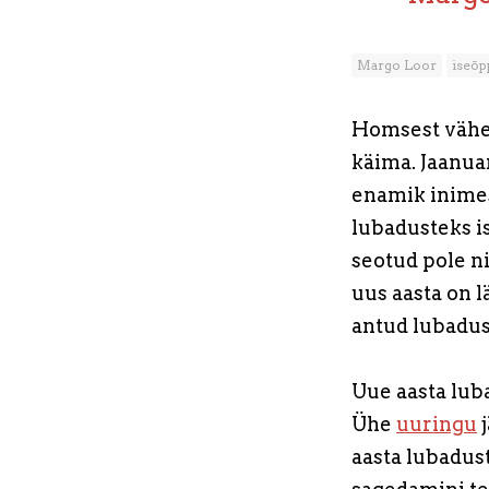
Margo Loor
iseõp
Homsest vähen
käima. Jaanua
enamik inimes
lubadusteks i
seotud pole n
uus aasta on l
antud lubadus
Uue aasta lub
Ühe
uuringu
j
aasta lubadus