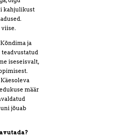
ga, olgu
i kahjulikust
badused.
viise.
 Kõndima ja
e teadvustatud
e iseseisvalt,
ppimisest.
 Käesoleva
le edukuse määr
avaldatud
puni jõuab
saavutada?