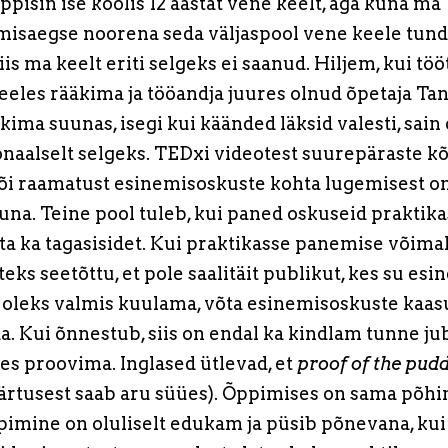
Õppisin ise koolis 12 aastat vene keelt, aga kuna ma
misaegse noorena seda väljaspool vene keele tundi
is ma keelt eriti selgeks ei saanud. Hiljem, kui töö
eeles rääkima ja tööandja juures olnud õpetaja Tan
äkima suunas, isegi kui käänded läksid valesti, sai
onaalselt selgeks. TEDxi videotest suurepäraste k
õi raamatust esinemisoskuste kohta lugemisest on 
na. Teine pool tuleb, kui paned oskuseid praktikas
hta ka tagasisidet. Kui praktikasse panemise võima
teks seetõttu, et pole saalitäit publikut, kes su es
a oleks valmis kuulama, võta esinemisoskuste kaas
a. Kui õnnestub, siis on endal ka kindlam tunne j
es proovima. Inglased ütlevad, et
proof of the pudd
ärtusest saab aru süües). Õppimises on sama põhi
ppimine on oluliselt edukam ja püsib põnevana, ku