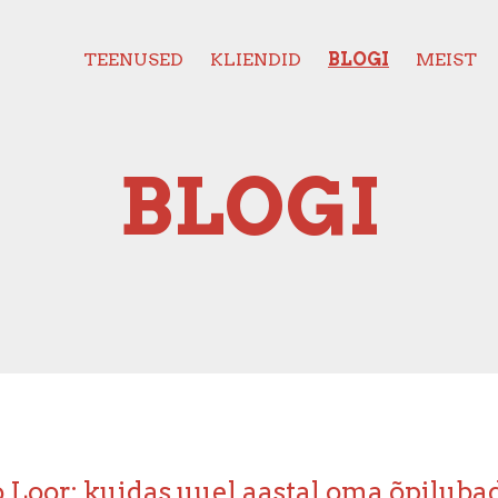
TEENUSED
KLIENDID
BLOGI
MEIST
BLOGI
Loor: kuidas uuel aastal oma õpiluba