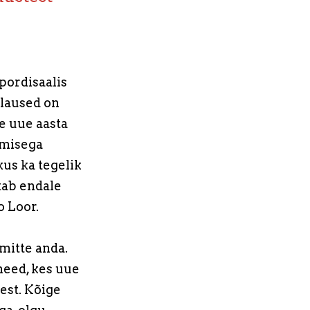
pordisaalis
 laused on
e uue aasta
umisega
us ka tegelik
itab endale
o Loor.
mitte anda.
need, kes uue
est. Kõige