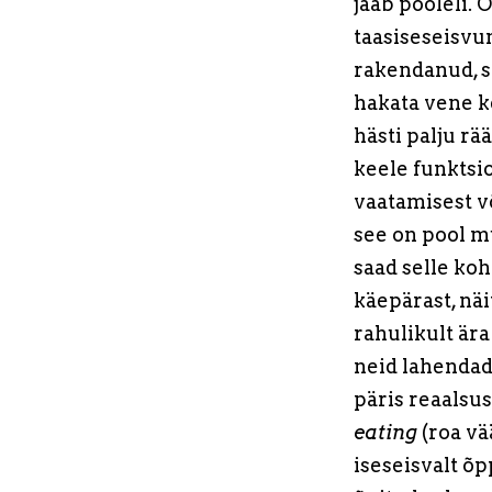
jääb pooleli. 
taasiseseisvu
rakendanud, si
hakata vene k
hästi palju rä
keele funktsi
vaatamisest v
see on pool mu
saad selle ko
käepärast, näi
rahulikult är
neid lahendad
päris reaalsus
eating
(roa vä
iseseisvalt õ