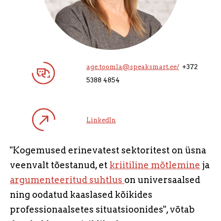
age.toomla@speaksmart.ee/
+372
5388 4854
LinkedIn
"Kogemused erinevatest sektoritest on üsna
veenvalt tõestanud, et
kriitiline mõtlemine
ja
argumenteeritud suhtlus
on universaalsed
ning oodatud kaaslased kõikides
professionaalsetes situatsioonides", võtab