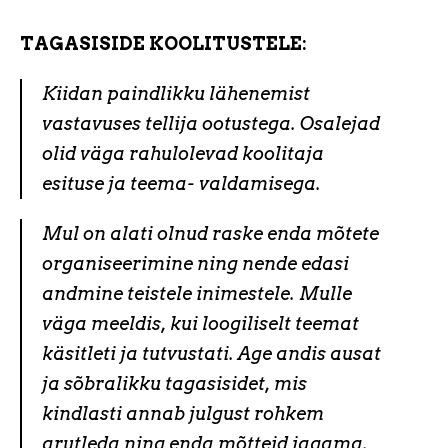
TAGASISIDE KOOLITUSTELE:
Kiidan paindlikku lähenemist
vastavuses tellija ootustega. Osalejad
olid väga rahulolevad koolitaja
esituse ja teema- valdamisega.
Mul on alati olnud raske enda mõtete
organiseerimine ning nende edasi
andmine teistele inimestele. Mulle
väga meeldis, kui loogiliselt teemat
käsitleti ja tutvustati. Age andis ausat
ja sõbralikku tagasisidet, mis
kindlasti annab julgust rohkem
arutleda ning enda mõtteid jagama.