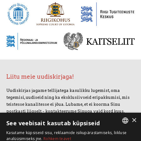
Liitu meie uudiskirjaga!
Uudiskirjas jagame tellijatega kasulikku lugemist, oma
tegemisi, uudiseid ning ka eksklusiivseid eripakkumisi, mis
teistesse kanalitesse ei jõua. Lubame, et ei koorma Sinu
postkasti liigselt - kontakteerume Sinuga vaid kord kuus.
×
Uudiskirjaga liitumiseks vajuta allolevale nupule.
See veebisait kasutab küpsiseid
Kasutame küpsiseid sisu, reklaamide isikupärastamiseks, liikluse
LIITUN UUDISKIRJAGA
ESTONIAN
analüüsimiseks jne.
Rohkem teavet