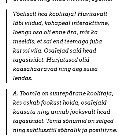
Tõeliselt hea koolitaja! Huvitavalt
läbi viidud, kohapeal interaktiivne,
loengu osa oli enne ära, mis ka
meeldis, et sai end teemaga juba
kurssi viia. Osalejad said head
tagasisidet. Harjutused olid
kaasahaaravad ning aeg suisa
lendas.
A. Toomla on suurepärane koolitaja,
kes oskab fookust hoida, osalejaid
kaasata ning annab jooksvalt head
tagasisidet. Tema sõnumid on selged
ning suhtlusstiil sõbralik ja positiivne.