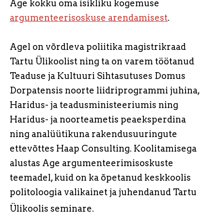
Age kokku oma isikliku kogemuse
argumenteerisoskuse arendamisest
.
Agel on võrdleva poliitika magistrikraad
Tartu Ülikoolist ning ta on varem töötanud
Teaduse ja Kultuuri Sihtasutuses Domus
Dorpatensis noorte liidriprogrammi juhina,
Haridus- ja teadusministeeriumis ning
Haridus- ja noorteametis peaeksperdina
ning analüütikuna rakendusuuringute
ettevõttes Haap Consulting.
Koolitamisega
alustas Age argumenteerimisoskuste
teemadel, kuid on ka õpetanud keskkoolis
politoloogia valikainet ja juhendanud Tartu
Ülikoolis seminare.