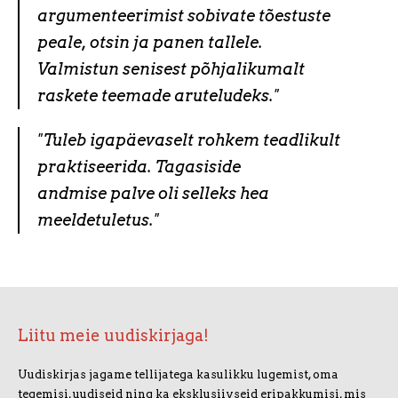
argumenteerimist sobivate tõestuste
peale,
otsin ja panen tallele.
Valmistun senisest põhjalikumalt
raskete teemade aruteludeks."
"Tuleb igapäevaselt rohkem teadlikult
praktiseerida. Tagasiside
andmise
palve oli selleks hea
meeldetuletus."
Liitu meie uudiskirjaga!
Uudiskirjas jagame tellijatega kasulikku lugemist, oma
tegemisi, uudiseid ning ka eksklusiivseid eripakkumisi, mis