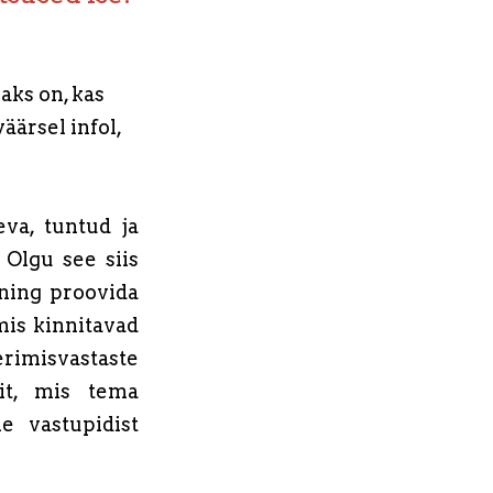
aks on, kas
äärsel infol,
va, tuntud ja
. Olgu see siis
k ning proovida
mis kinnitavad
imisvastaste
it, mis tema
e vastupidist