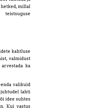
 hetked, millal
teistsuguse
idete kahtluse
ist, valmidust
 arvestada ka
eenda valikuid
juhtudel lahti
õi idee suhtes
n. Kui vastus