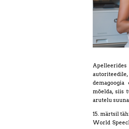
Apelleerides
autoriteedile
demagoogia e
mõelda, siis 
arutelu suuna
15. märtsil tä
World Speech