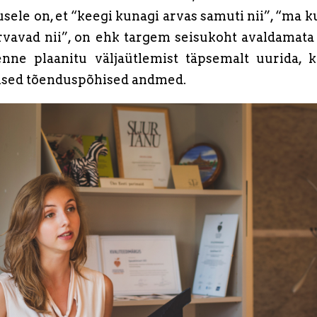
sele on, et “keegi kunagi arvas samuti nii”, “ma k
arvavad nii”, on ehk targem seisukoht avaldamata 
enne plaanitu väljaütlemist täpsemalt uurida, k
alsed tõenduspõhised andmed.