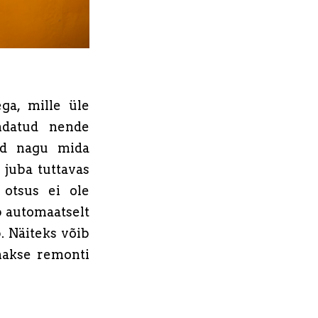
ga, mille üle
ndatud nende
sed nagu mida
 juba tuttavas
 otsus ei ole
ab automaatselt
. Näiteks võib
ehakse remonti