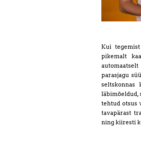
Kui tegemist
pikemalt ka
automaatselt
parasjagu süü
seltskonnas 
läbimõeldud, s
tehtud otsus 
tavapärast tr
ning kiiresti