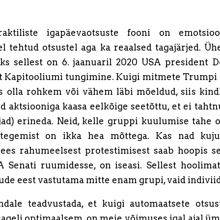
raktiliste igapäevaotsuste fooni on emotsi
l tehtud otsustel aga ka reaalsed tagajärjed. Ühe
eks sellest on 6. jaanuaril 2020 USA president 
lt Kapitooliumi tungimine. Kuigi mitmete Trumpi t
s olla rohkem või vähem läbi mõeldud, siis kindl
id aktsiooniga kaasa eelkõige seetõttu, et ei tahtn
ad) erineda. Neid, kelle gruppi kuulumise tahe 
 tegemist on ikka hea mõttega. Kas nad kujut
 ees rahumeelsest protestimisest saab hoopis s
A Senati ruumidesse, on iseasi. Sellest hoolima
de eest vastutama mitte enam grupi, vaid indiviidi
ndale teadvustada, et kuigi automaatsete otsust
ageli optimaalsem, on meie võimuses igal ajal ümb