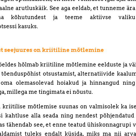
aalne arutluskäik. See aga eeldab, et tunneme ära
a kõhutundest ja teeme aktiivse valiku 
tsessi kasuks.
st seejuures on kriitiline mõtlemine
 öeldes hõlmab kriitiline mõtlemine eelduste ja vä
, tõenduspõhist otsustamist, alternatiivide kaalum
a oma olemasolevad hoiakud ja hinnangud ning
a, millega me tingimata ei nõustu.
kriitilise mõtlemise suunas on valmisolek ka is
 kahtluse alla seada ning nendest põhjendatud 
kas tähendab see, et enne teatud ühiskonnagrupi v
ldamist tuleks endalt küsida, miks ma nii arva