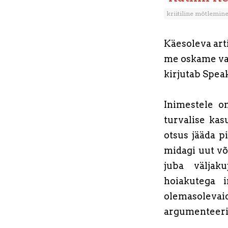
kriitiline mõtlemin
Käesoleva art
me oskame vahe
kirjutab Speak
Inimestele o
turvalise kasu
otsus jääda pi
midagi uut võ
juba välja
hoiakutega 
olemasolevai
argumenteeri