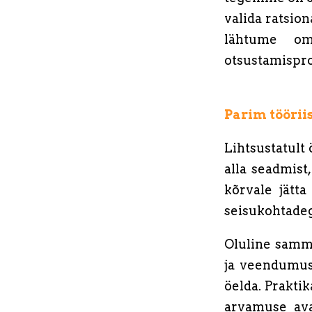
valida ratsion
lähtume om
otsustamispro
Parim töörii
Lihtsustatult
alla seadmist
kõrvale jätt
seisukohtadeg
Oluline samm 
ja veendumusi
öelda. Prakti
arvamuse ava