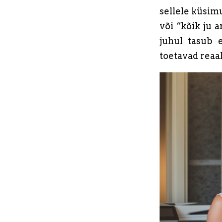
sellele küsimu
või “kõik ju 
juhul tasub 
toetavad rea