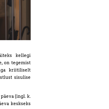
iteks kellegi
e, on tegemist
 kriitiliselt
tlust sisulise
päeva (ingl. k.
äeva keskseks