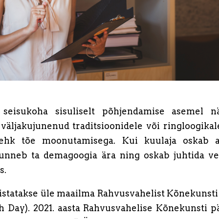
 seisukoha sisuliselt põhjendamise asemel nä
, väljakujunenud traditsioonidele või ringloogikal
hk tõe moonutamisega. Kui kuulaja oskab aga
tunneb ta demagoogia ära ning oskab juhtida ves
s.
histatakse üle maailma Rahvusvahelist Kõnekunsti 
 Day). 2021. aasta Rahvusvahelise Kõnekunsti p