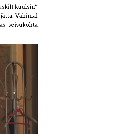
uskilt kuulsin”
jätta. Vähimal
as seisukohta