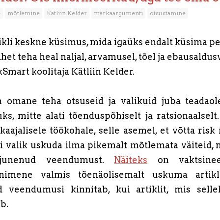
e
mõtlemine
Kätliin Kelder
märkaargumenti
otsustamine
ikli keskne küsimus, mida igaüks endalt küsima pe
t teha heal naljal, arvamusel, tõel ja ebausaldusv
Smart koolitaja Kätliin Kelder.
n omane teha otsuseid ja valikuid juba teadaole
ks, mitte alati tõenduspõhiselt ja ratsionaalselt
kaajalisele töökohale, selle asemel, et võtta ris
i valik uskuda ilma pikemalt mõtlemata väiteid, 
kujunenud veendumust.
Näiteks
on vaktsineer
inimene valmis tõenäolisemalt uskuma artikl
d veendumusi kinnitab, kui artiklit, mis sellel
b.