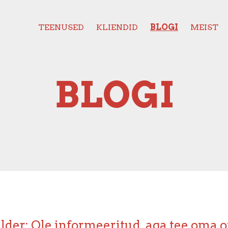
TEENUSED
KLIENDID
BLOGI
MEIST
BLOGI
lder: Ole informeeritud, aga tee oma o