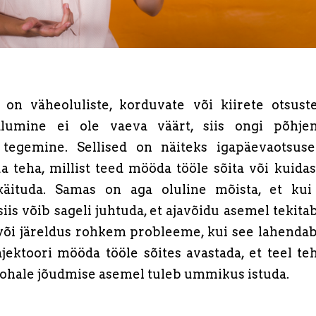
 on väheoluliste, korduvate või kiirete otsuste
alumine ei ole vaeva väärt, siis ongi põhje
 tegemine. Sellised on näiteks igapäevaotsu
a teha, millist teed mööda tööle sõita või kuidas
käituda. Samas on aga oluline mõista, et kui
iis võib sageli juhtuda, et ajavõidu asemel tekit
või järeldus rohkem probleeme, kui see lahendab
ajektoori mööda tööle sõites avastada, et teel t
 kohale jõudmise asemel tuleb ummikus istuda.