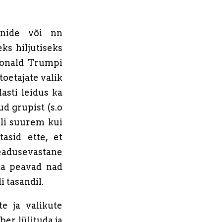
oonide või nn
ks hiljutiseks
Donald Trumpi
oetajate valik
asti leidus ka
ud grupist (s.o
oli suurem kui
asid ette, et
eadusevastane
ta peavad nad
 tasandil.
e ja valikute
er lülituda ja