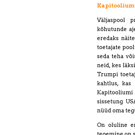
Kapitoolium
Väljaspool p
kõhutunde aje
eredaks näit
toetajate poo
seda teha või
neid, kes läks
Trumpi toetaj
kahtlus, kas
Kapitooliumi
sissetung US
nüüd oma tegu
On oluline e
tegemine on s