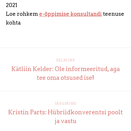
2021
Loe rohkem
e-õppimise konsultandi
teenuse
kohta
EELMINE
Kätliin Kelder: Ole informeeritud, aga
tee oma otsused ise!
JÄRGMINE
Kristin Parts: Hübriidkonverentsi poolt
ja vastu