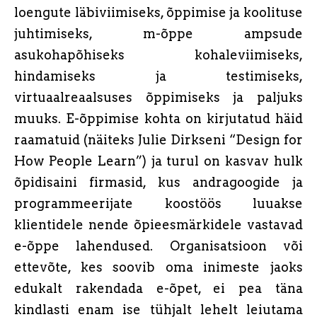
loengute läbiviimiseks, õppimise ja koolituse
juhtimiseks, m-õppe ampsude
asukohapõhiseks kohaleviimiseks,
hindamiseks ja testimiseks,
virtuaalreaalsuses õppimiseks ja paljuks
muuks. E-õppimise kohta on kirjutatud häid
raamatuid (näiteks Julie Dirkseni “Design for
How People Learn”) ja turul on kasvav hulk
õpidisaini firmasid, kus andragoogide ja
programmeerijate koostöös luuakse
klientidele nende õpieesmärkidele vastavad
e-õppe lahendused. Organisatsioon või
ettevõte, kes soovib oma inimeste jaoks
edukalt rakendada e-õpet, ei pea täna
kindlasti enam ise tühjalt lehelt leiutama