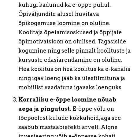
kuhugi kadunud ka e-õppe puhul.
Õpiväljundite alusel huvitava
õpikogemuse loomine on oluline.
Koolitaja õpetamisoskused ja õppijate
õpimotivatsioon on olulised. Tagasiside
kogumine ning selle pinnalt koolituste ja
kursuste edasiarendamine on oluline.
Hea koolitus on hea koolitus ka e-kanalis
ning igav loeng jääb ka ülesfilmituna ja
mobiilist vaadatuna igavaks loenguks.
Korraliku e-õppe loomine nõuab
aega ja pingutust.
E-õppe võlu on
tõepoolest kulude kokkuhoid, aga see
saabub mastaabiefekti arvelt. Algne
investeering võib e-õppesse kohati