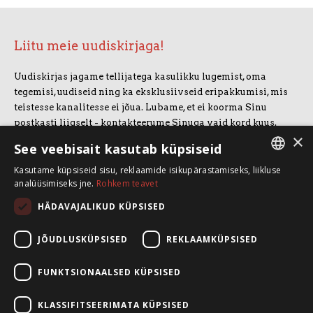
Liitu meie uudiskirjaga!
Uudiskirjas jagame tellijatega kasulikku lugemist, oma
tegemisi, uudiseid ning ka eksklusiivseid eripakkumisi, mis
teistesse kanalitesse ei jõua. Lubame, et ei koorma Sinu
postkasti liigselt - kontakteerume Sinuga vaid kord kuus.
×
Uudiskirjaga liitumiseks vajuta allolevale nupule.
See veebisait kasutab küpsiseid
Kasutame küpsiseid sisu, reklaamide isikupärastamiseks, liikluse
LIITUN UUDISKIRJAGA
ESTONIAN
analüüsimiseks jne.
Rohkem teavet
ENGLISH
HÄDAVAJALIKUD KÜPSISED
SpeakSmart OÜ
Koolitusruum ja kontor: Telliskivi 60/A3, 10412 Tallinn
JÕUDLUSKÜPSISED
REKLAAMKÜPSISED
+372 5388 4854
info@speaksmart.ee
FUNKTSIONAALSED KÜPSISED
Leia meid sotsiaalmeediast:
KLASSIFITSEERIMATA KÜPSISED
Facebook