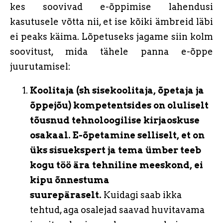
kes soovivad e-õppimise lahendusi
kasutusele võtta nii, et ise kõiki ämbreid läbi
ei peaks käima. Lõpetuseks jagame siin kolm
soovitust, mida tähele panna e-õppe
juurutamisel:
Koolitaja (sh sisekoolitaja, õpetaja ja
õppejõu) kompetentsides on oluliselt
tõusnud tehnoloogilise kirjaoskuse
osakaal. E-õpetamine selliselt, et on
üks sisuekspert ja tema ümber teeb
kogu töö ära tehniline meeskond, ei
kipu õnnestuma
suurepäraselt.
Kuidagi saab ikka
tehtud, aga osalejad saavad huvitavama