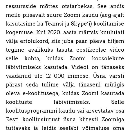
ressursside mõttes otstarbekas. See andis
meile piisavalt suure Zoomi kaudu (aeg-ajalt
kasutasime ka Teamsi ja Skype’i) koolitamise
kogemuse. Kui 2020. aasta märtsis kuulutati
välja eriolukord, siis juba paar päeva hiljem
tegime avalikuks tasuta eestikeelse video
selle kohta, kuidas Zoomi koosolekute
läbiviimiseks kasutada. Videot on tänaseks
vaadanud üle 12 000 inimese. Üsna varsti
pärast seda tulime välja tänaseni müügis
oleva e-koolitusega, kuidas Zoomi kasutada
koolituste läbiviimiseks. Selle
koolitusprogrammi kaudu sai arvestatav osa
Eesti koolitusturust üsna kiiresti Zoomiga
tuttavaks ja leidis seeläbi võimaluse oma