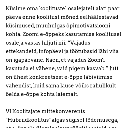
Küsime oma koolitustel osalejatelt alati paar
päeva enne koolitust mõned eelhäälestavad
küsimused, muuhulgas õpimotivatsiooni
kohta. Zoomi e-õppeks kasutamise koolitusel
osaleja vastas hiljuti nii: “Vajadus
ettekandeid, infopäevi ja töötubasid läbi viia
on igapäevane. Näen, et vajadus Zoom'i
kasutada ei vähene, vaid pigem kasvab.” Jutt
on ühest konkreetsest e-õppe läbiviimise
vahendist, kuid sama lause võiks rahulikult
öelda e-õppe kohta laiemalt.
VI Koolitajate mittekonverents
"Hübriidkoolitus" algas sügisel tõdemusega,