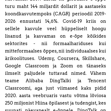
turu maht 144 miljardit dollarit ja aastaseks
koondkasvutempoks (CAGR) perioodil 2019-
2026 ennustati 14,6%. Covid-19 kriis on
sellele kasvule veel hüppeliselt hoogu
lisanud ja kasvamas on e-õpe kõikides
sektorites - nii formaalhariduses kui
mitteformaalses õppes, nii individuaalses kui
ärikoolituses. Udemy, Coursera, Skillshare,
Google Classroom ja Zoom on tänaseks
ilmselt paljudele tuttavad nimed. Vähem
teame Alibaba DingTalki ja Tencent
Classroomi, aga just viimased kaks pidid
2020. aasta veebruaris vastu võtma lõviosa
250 miljonist Hiina õpilasest ja tudengist, kes
suunati päevapealt e-õppele. DingTalk on