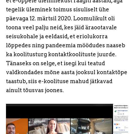
et e-õppele üleminekust räägiti aastaid, aga
tegelik üleminek toimus sisuliselt ühe
päevaga 12. märtsil 2020. Loomulikult oli
toona veel palju neid, kes jäid äraootavale
seisukohale ja eeldasid, et eriolukorra
lõppedes ning pandeemia möödudes naaseb
ka koolitusturg kontaktkoolituste juurde.
Tänaseks on selge, et isegi kui teatud
valdkondades mõne aasta jooksul kontaktõpe
taastub, siis e-koolituse mahud jätkavad
ainult tõusvas joones.