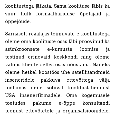
koolitustega jätkata. Sama koolituse läbis ka
suur hulk formaalhariduse õpetajaid ja
õppejõude.
Sarnaselt reaalajas toimuvate e-koolitustega
oleme oma koolituste osas läbi proovinud ka
asünkroonsete e-kursuste loomise ja
testinud erinevaid keskkondi ning oleme
valmis kliente selles osas nõustama. Näiteks
oleme hetkel koostöös ühe satelliitandmeid
inseneridele pakkuva ettevõttega välja
töötamas neile sobivat koolituslahendust
USA insenerfirmadele. Oma kogemusele
toetudes pakume e-õppe konsultandi
teenust ettevõtetele ja organisatsioonidele,