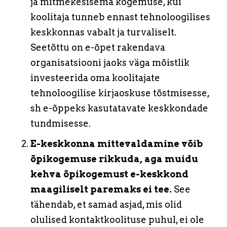
ja mitmekesisema kogemuse, kui
koolitaja tunneb ennast tehnoloogilises
keskkonnas vabalt ja turvaliselt.
Seetõttu on e-õpet rakendava
organisatsiooni jaoks väga mõistlik
investeerida oma koolitajate
tehnoloogilise kirjaoskuse tõstmisesse,
sh e-õppeks kasutatavate keskkondade
tundmisesse.
E-keskkonna mittevaldamine võib
õpikogemuse rikkuda, aga muidu
kehva õpikogemust e-keskkond
maagiliselt paremaks ei tee.
See
tähendab, et samad asjad, mis olid
olulised kontaktkoolituse puhul, ei ole