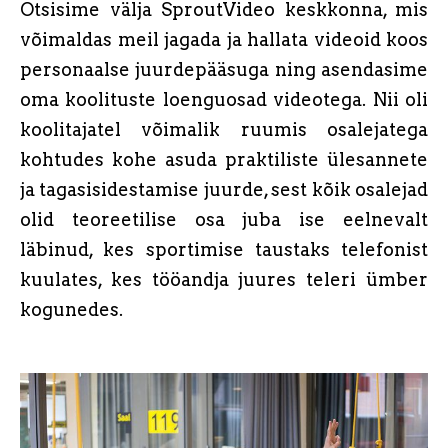
Otsisime välja SproutVideo keskkonna, mis
võimaldas meil jagada ja hallata videoid koos
personaalse juurdepääsuga ning asendasime
oma koolituste loenguosad videotega. Nii oli
koolitajatel võimalik ruumis osalejatega
kohtudes kohe asuda praktiliste ülesannete
ja tagasisidestamise juurde, sest kõik osalejad
olid teoreetilise osa juba ise eelnevalt
läbinud, kes sportimise taustaks telefonist
kuulates, kes tööandja juures teleri ümber
kogunedes.