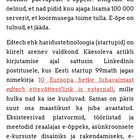
öelnud, et nad pidid kuu ajaga lisama 100 000
serverit, et koormusega toime tulla. E-õpe on
tulnud, et jääda.
Edtech ehk haridustehnoloogia (startupid) on
kiirelt arenev valdkond. Käesoleva artikli
kirjutamise ajal sattusin LinkedInis
postitusele, kus Eesti startup 99math jagas
nimekirja
10 Euroopa hetke lubavaimast
edtech
ettevõttest(link is external)
, mille
hulka nad ka ise kuuluvad. Samas on päris
suur osa maastikust ka juba avastatud.
Eksisteerivad platvormid, tööriistad ja
meetodid reaalajas e-õppeks, asünkroonsete
e-kursuste disainiks ja rakendamiseks, e-