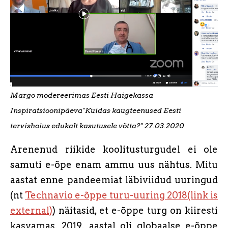
Margo modereerimas Eesti Haigekassa
Inspiratsioonipäeva"Kuidas kaugteenused Eesti
tervishoius edukalt kasutusele võtta?" 27.03.2020
Arenenud riikide koolitusturgudel ei ole
samuti e-õpe enam ammu uus nähtus. Mitu
aastat enne pandeemiat läbiviidud uuringud
(nt
Technavio e-õppe turu-uuring 2018(link is
external)
) näitasid, et e-õppe turg on kiiresti
kasvamas. 2019. aastal oli globaalse e-õppe