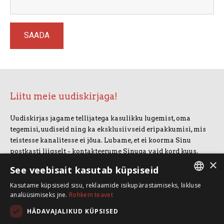
Liitu meie uudiskirjaga!
Uudiskirjas jagame tellijatega kasulikku lugemist, oma
tegemisi, uudiseid ning ka eksklusiivseid eripakkumisi, mis
teistesse kanalitesse ei jõua. Lubame, et ei koorma Sinu
postkasti liigselt - kontakteerume Sinuga vaid kord kuus.
×
Uudiskirjaga liitumiseks vajuta allolevale nupule.
See veebisait kasutab küpsiseid
Kasutame küpsiseid sisu, reklaamide isikupärastamiseks, liikluse
LIITUN UUDISKIRJAGA
ESTONIAN
analüüsimiseks jne.
Rohkem teavet
ENGLISH
HÄDAVAJALIKUD KÜPSISED
SpeakSmart OÜ