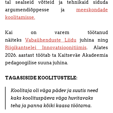
tal sealseid võtteid ja tehnikaid siduda
argumendiõppesse ja
meeskondade
koolitamisse.
Kai on varem töötanud
näiteks
Vabaühenduste Liidu
juhina ning
Riigikantselei Innovatsioonitiimis
. Alates
2026. aastast töötab ta Kaitseväe Akadeemia
pedagoogilise suuna juhina.
TAGASISIDE KOOLITUSTELE:
K
oolitaja oli väga pädev ja suutis need
kaks koolituspäeva väga huvita
vaks
teha ja panna kõiki kaasa töötama.