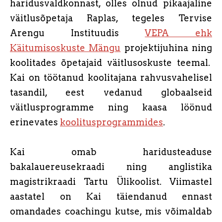
haridusvaldkonnast, olles olnud pikaajaline
väitlusõpetaja Raplas, tegeles Tervise
Arengu Instituudis
VEPA ehk
Käitumisoskuste Mängu
projektijuhina ning
koolitades õpetajaid väitlusoskuste teemal.
Kai on töötanud koolitajana rahvusvahelisel
tasandil, eest vedanud globaalseid
väitlusprogramme ning kaasa löönud
erinevates
koolitusprogrammides
.
Kai omab haridusteaduse
bakalauereusekraadi ning anglistika
magistrikraadi Tartu Ülikoolist. Viimastel
aastatel on Kai täiendanud ennast
omandades coachingu kutse, mis võimaldab