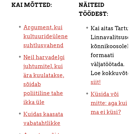
KAI MÕTTED:
NÄITEID
TÖÖDEST:
Argument, kui
Kai aitas Tartu
kultuurideülene
Linnavalitsusel
suhtlusvahend
kõnnikoosoleku
formaati
Neil harvadelgi
väljatöötada.
juhtumitel, kui
Loe kokkuvõtet
ära kuulatakse,
siit!
sõidab
poliitiline tahe
Küsida või
ikka üle
mitte: aga kui
ma ei küsi?
Kuidas kaasata
vabatahtlikke