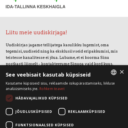
Liitu meie uudiskirjaga!
Uudiskirjas jagame tellijatega kasulikku lugemist, oma
tegemisi, uudiseid ning ka eksklusiivseid eripakkumisi, mis
teistesse kanalitesse ei jõua. Lubame, et ei koorma Sinu
postkasti liigselt - kontakteerume Sinuga vaid kord kuus.
×
Uudiskirjaga liitumiseks vajuta allolevale nupule.
See veebisait kasutab küpsiseid
Kasutame küpsiseid sisu, reklaamide isikupärastamiseks, liikluse
LIITUN UUDISKIRJAGA
ESTONIAN
analüüsimiseks jne.
Rohkem teavet
ENGLISH
HÄDAVAJALIKUD KÜPSISED
SpeakSmart OÜ
Koolitusruum ja kontor: Telliskivi 60/A3, 10412 Tallinn
JÕUDLUSKÜPSISED
REKLAAMKÜPSISED
+372 5388 4854
info@speaksmart.ee
FUNKTSIONAALSED KÜPSISED