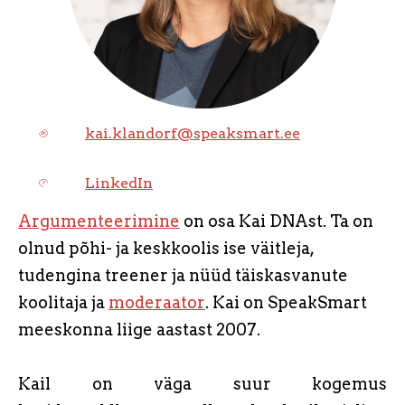
kai.klandorf@speaksmart.ee
LinkedIn
Argumenteerimine
on osa Kai DNAst. Ta on
olnud põhi- ja keskkoolis ise väitleja,
tudengina treener ja nüüd täiskasvanute
koolitaja ja
moderaator
. Kai on SpeakSmart
meeskonna liige aastast 2007.
Kail on väga suur kogemus