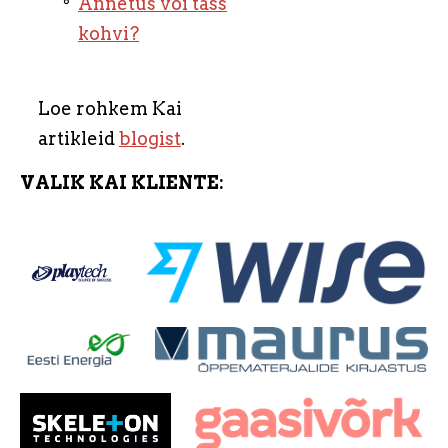
Annetus või tass
kohvi?
Loe rohkem Kai
artikleid
blogist
.
VALIK KAI KLIENTE: