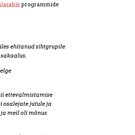
ulasabis
programmide
 üles ehitanud sihtgrupile
asakaalus.
elge
 nii ettevalmistamise
i osalejate jutule ja
 ja meil oli mõnus