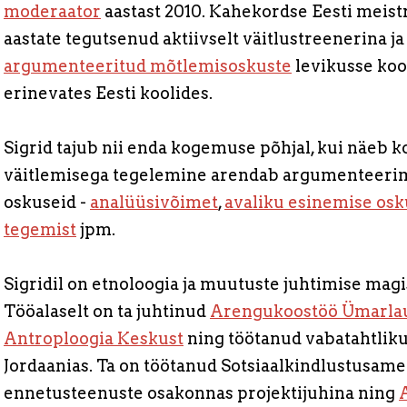
moderaator
aastast 2010. Kahekordse Eesti meistri
aastate tegutsenud aktiivselt väitlustreenerina j
argumenteeritud mõtlemisoskuste
levikusse koo
erinevates Eesti koolides.
Sigrid tajub nii enda kogemuse põhjal, kui näeb ko
väitlemisega tegelemine arendab argumenteerimi
oskuseid -
analüüsivõimet
,
avaliku esinemise osk
tegemist
jpm.
Sigridil on etnoloogia ja muutuste juhtimise magis
Tööalaselt on ta juhtinud
Arengukoostöö Ümarla
Antroploogia Keskust
ning töötanud vabatahtlikun
Jordaanias. Ta on töötanud Sotsiaalkindlustusamet
ennetusteenuste osakonnas projektijuhina ning