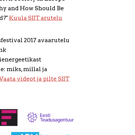
y and How Should Be
d?"
Kuula SIIT arutelu
estival 2017 avaarutelu
hk
ienergeetikast
: miks, millal ja
Vaata videot ja pilte SIIT