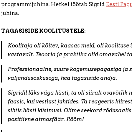
programmijuhina. Hetkel töötab Sigrid
Eesti Pag
juhina.
TAGASISIDE KOOLITUSTELE:
Koolitaja oli köitev, kaasas meid, oli koolituse
vastavalt. Teooria ja praktika olid omavahel t
Professionaalne, suure kogemusepagasiga ja s
väljendusoskusega, hea tagasiside andja.
Sigridil läks väga hästi, ta oli siiralt osavõtlik
faasis, kui vestlust juhtides. Ta reageeris kiirest
sihtis hästi küsimusi. Olime seekord rõdusaalis
positiivne atmosfäär. Rõõm!