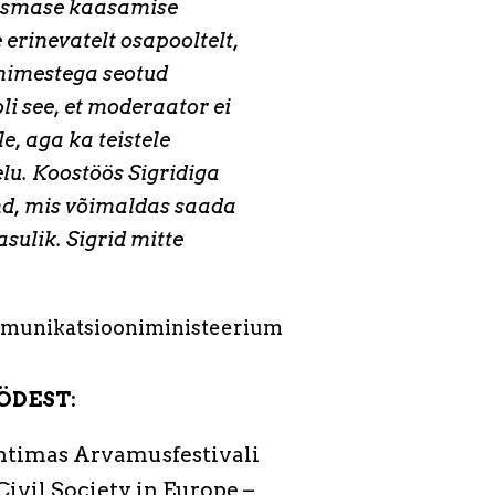
 esmase kaasamise
 erinevatelt osapooltelt,
inimestega seotud
i see, et moderaator ei
e, aga ka teistele
elu. Koostöös Sigridiga
nd, mis võimaldas saada
sulik. Sigrid mitte
mmunikatsiooniministeerium
ÖDEST:
uhtimas Arvamusfestivali
Civil Society in Europe –