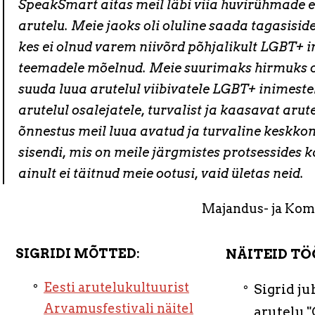
SpeakSmart aitas meil läbi viia huvirühmade
arutelu. Meie jaoks oli oluline saada tagasiside
kes ei olnud varem niivõrd põhjalikult LGBT+ 
teemadele mõelnud. Meie suurimaks hirmuks ol
suuda luua arutelul viibivatele LGBT+ inimestel
arutelul osalejatele, turvalist ja kaasavat arut
õnnestus meil luua avatud ja turvaline keskko
sisendi, mis on meile järgmistes protsessides ka
ainult ei täitnud meie ootusi, vaid ületas neid.
Majandus- ja Ko
SIGRIDI MÕTTED:
NÄITEID TÖ
Eesti arutelukultuurist
Sigrid j
Arvamusfestivali näitel
arutelu "