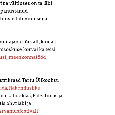
na väitluses on ta läbi
a panustanud
lituste läbiviimisega
olitajana kõrvalt, kuidas
soskuse kõrval ka teisi
ust,
meeskonnatööd
trikraad Tartu Ülikoolist.
uda
,
Rakendusliku
a Lähis-Idas, Palestiinas ja
is ohvriabi ja
Arvamusfestivali