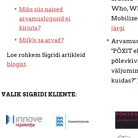
Who, Wh
Miks siis naised
Mobilize
arvamuslugusid ei
kirjuta?
järgi
Mi(k)s sa arvad?
Arvamusf
"PÕXIT e
Loe rohkem Sigridi artikleid
põlevkiv
blogist
.
väljumine
kuidas?"
VALIK SIGRIDI KLIENTE: