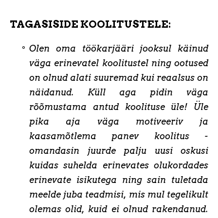
TAGASISIDE KOOLITUSTELE:
Olen oma töökarjääri jooksul käinud
väga erinevatel koolitustel ning ootused
on olnud alati suuremad kui reaalsus on
näidanud. Küll aga pidin väga
rõõmustama antud koolituse üle! Üle
pika aja väga motiveeriv ja
kaasamõtlema panev koolitus -
omandasin juurde palju uusi oskusi
kuidas suhelda erinevates olukordades
erinevate isikutega ning sain tuletada
meelde juba teadmisi, mis mul tegelikult
olemas olid, kuid ei olnud rakendanud.