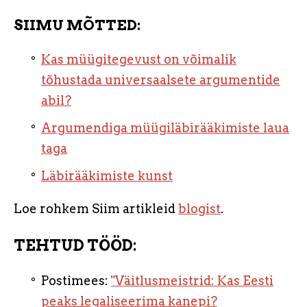
SIIMU MÕTTED:
Kas müügitegevust on võimalik
tõhustada universaalsete argumentide
abil?
Argumendiga müügiläbirääkimiste laua
taga
Läbirääkimiste kunst
Loe rohkem Siim artikleid
blogist
.
TEHTUD TÖÖD:
Postimees:
"Väitlusmeistrid: Kas Eesti
peaks legaliseerima kanepi?