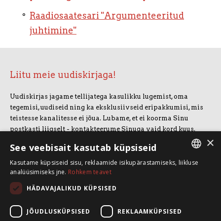
Raadiosaatesari "Argumenteeritud
juhtimine"
Liitu meie uudiskirjaga!
Uudiskirjas jagame tellijatega kasulikku lugemist, oma
tegemisi, uudiseid ning ka eksklusiivseid eripakkumisi, mis
teistesse kanalitesse ei jõua. Lubame, et ei koorma Sinu
postkasti liigselt - kontakteerume Sinuga vaid kord kuus.
×
Uudiskirjaga liitumiseks vajuta allolevale nupule.
See veebisait kasutab küpsiseid
Kasutame küpsiseid sisu, reklaamide isikupärastamiseks, liikluse
LIITUN UUDISKIRJAGA
ESTONIAN
analüüsimiseks jne.
Rohkem teavet
ENGLISH
HÄDAVAJALIKUD KÜPSISED
SpeakSmart OÜ
Koolitusruum ja kontor: Telliskivi 60/A3, 10412 Tallinn
JÕUDLUSKÜPSISED
REKLAAMKÜPSISED
+372 5388 4854