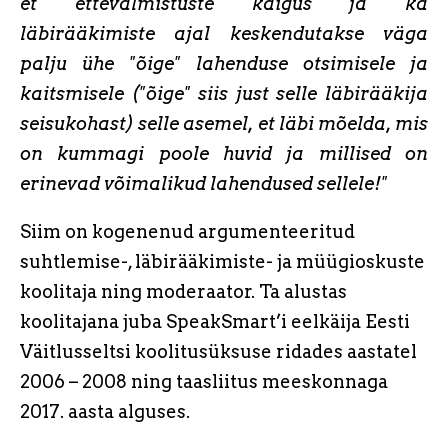
et ettevalmistuste käigus ja ka
läbirääkimiste ajal keskendutakse väga
palju ühe "õige" lahenduse otsimisele ja
kaitsmisele ("õige" siis just selle läbirääkija
seisukohast) selle asemel, et läbi mõelda, mis
on kummagi poole huvid ja millised on
erinevad võimalikud lahendused sellele!"
Siim on kogenenud argumenteeritud
suhtlemise-, läbirääkimiste- ja müügioskuste
koolitaja ning moderaator. Ta alustas
koolitajana juba SpeakSmart’i eelkäija Eesti
Väitlusseltsi koolitusüksuse ridades aastatel
2006 – 2008 ning taasliitus meeskonnaga
2017. aasta alguses.