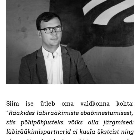
Siim ise ütleb oma valdkonna kohta:
"Rääkides läbirääkimiste ebaõnnestumisest,
siis põhipõhjusteks võiks olla järgmised:
läbirääkimispartnerid ei kuula üksteist ning