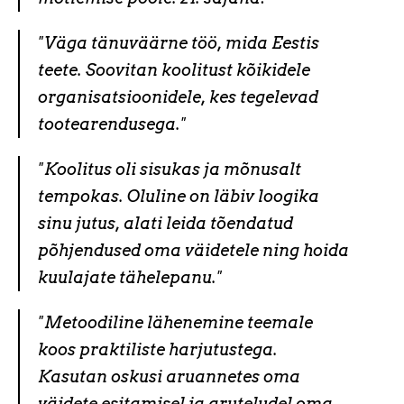
"Väga tänuväärne töö, mida Eestis
teete. Soovitan koolitust kõikidele
organisatsioonidele, kes tegelevad
tootearendusega."
"Koolitus oli sisukas ja mõnusalt
tempokas. Oluline on läbiv loogika
sinu jutus, alati leida tõendatud
põhjendused oma väidetele ning hoida
kuulajate tähelepanu."
"Metoodiline lähenemine teemale
koos praktiliste harjutustega.
Kasutan oskusi aruannetes oma
väidete esitamisel ja aruteludel oma