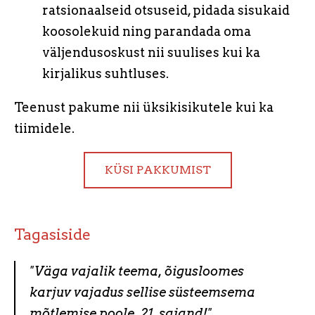
ratsionaalseid otsuseid, pidada sisukaid
koosolekuid ning parandada oma
väljendusoskust nii suulises kui ka
kirjalikus suhtluses.
Teenust pakume nii üksikisikutele kui ka
tiimidele.
KÜSI PAKKUMIST
Tagasiside
"Väga vajalik teema, õigusloomes
karjuv vajadus sellise süsteemsema
mõtlemise poole. 21. sajand!"