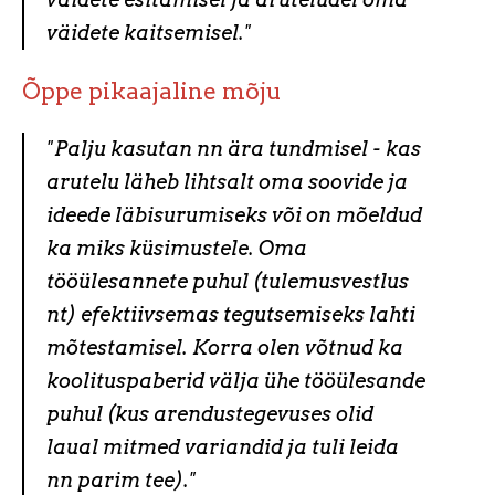
väidete kaitsemisel."
Õppe pikaajaline mõju
"Palju kasutan nn ära tundmisel - kas
arutelu läheb lihtsalt oma soovide ja
ideede läbisurumiseks või on mõeldud
ka miks küsimustele. Oma
tööülesannete puhul (tulemusvestlus
nt) efektiivsemas tegutsemiseks lahti
mõtestamisel. Korra olen võtnud ka
koolituspaberid välja ühe tööülesande
puhul (kus arendustegevuses olid
laual mitmed variandid ja tuli leida
nn parim tee)."