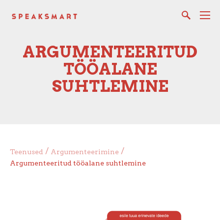
ARGUMENTEERITUD
TÖÖALANE
SUHTLEMINE
/
/
Teenused
Argumenteerimine
Argumenteeritud tööalane suhtlemine