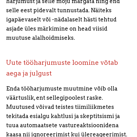
harjumust ja selle mõju märgata ning end
selle eest pidevalt tunnustada. Näiteks
igapäevaselt või -nädalaselt hästi tehtud
asjade üles märkimine on head viisid
muutuse alalhoidmiseks.
Uute tööharjumuste loomine võtab
aega ja julgust
Enda tööharjumuste muutmine võib olla
väärtuslik, ent sellegipoolest raske.
Muutused võivad teistes tiimiliikmetes
tekitada esialgu kahtlusi ja skeptitsismi ja
tuua automaatsete vastureaktsioonidena
kaasa nii ignoreerimist kui ülereageerimist.