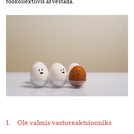
töökollektiivis arvestada.
1. Ole valmis vastureaktsiooniks