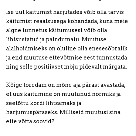
Ise uut käitumist harjutades võib olla tarvis
käitumist reaalsusega kohandada, kuna meie
algne tunnetus käitumusest võib olla
lihtsustatud ja paindumatu. Muutuse
alalhoidmiseks on oluline olla enesesõbralik
ja end muutuse ettevõtmise eest tunnustada
ning selle positiivset mõju pidevalt märgata.
Kõige toredam on mõne aja pärast avastada,
et uus käitumine on muutunud normiks ja
seetõttu kordi lihtsamaks ja
harjumuspäraseks. Milliseid muutusi sina
ette võtta soovid?