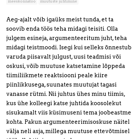
meeskonnatöö
muutuste juhtimine
Aeg-ajalt võib igaüks meist tunda, et ta
soovib enda töös teha midagi teisiti. Olla
julgem esineja, argumenteeritum juht, teha
midagi teistmoodi. Isegi kui selleks õnnestub
varuda piisavalt julgust, uusi teadmisi või
oskusi, võib muutuse katsetamine lõppeda
tiimiliikmete reaktsiooni peale kiire
piinlikkusega, suunates muutujat tagasi
vanasse rütmi. Nii juhtus ühes minu tiimis,
kus ühe kolleegi katse juhtida koosolekut
sisukamalt viis küsimuseni tema joobeastme
kohta. Pakun argumenteerimisoskuse näitel
välja neli asja, millega muutuse ettevõtmisel