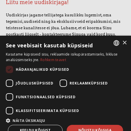
Liitu meie uudiskirjaga!
Uudiskirjas jagame tellijatega kasulikku lugemist, oma
tegemisi, uudiseid ning ka eksklusiivseid eripakkumisi, mis
teistesse kanalitesse ei jõua. Lubame, et ei koorma Sinu
postkasti liigselt - kontakteerume Sinuga vaid kord kuus.
×
Uudiskirjaga liitumiseks vajuta allolevale nupule.
See veebisait kasutab küpsiseid
Kasutame küpsiseid sisu, reklaamide isikupärastamiseks, liikluse
LIITUN UUDISKIRJAGA
ESTONIAN
analüüsimiseks jne.
Rohkem teavet
ENGLISH
HÄDAVAJALIKUD KÜPSISED
SpeakSmart OÜ
Koolitusruum ja kontor: Telliskivi 60/A3, 10412 Tallinn
JÕUDLUSKÜPSISED
REKLAAMKÜPSISED
+372 5388 4854
info@speaksmart.ee
FUNKTSIONAALSED KÜPSISED
Leia meid sotsiaalmeediast:
KLASSIFITSEERIMATA KÜPSISED
Facebook
LinkedIn
NÄITA ÜKSIKASJU
Instagram
KEELDU KÕIGIST
NÕUSTU KÕIGIGA