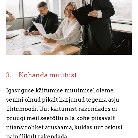
3. Kohanda muutust
Igasuguse käitumise muutmisel oleme
senini olnud pikalt harjunud tegema asju
ühtemoodi. Uut käitumist rakendades ei
pruugi meil seetõttu olla kohe piisavalt
nüansirohket arusaama, kuidas uut oskust
paindlikult rakendada.