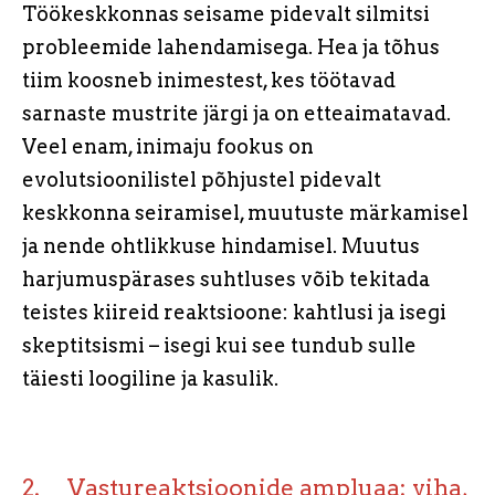
Töökeskkonnas seisame pidevalt silmitsi
probleemide lahendamisega. Hea ja tõhus
tiim koosneb inimestest, kes töötavad
sarnaste mustrite järgi ja on etteaimatavad.
Veel enam, inimaju fookus on
evolutsioonilistel põhjustel pidevalt
keskkonna seiramisel, muutuste märkamisel
ja nende ohtlikkuse hindamisel. Muutus
harjumuspärases suhtluses võib tekitada
teistes kiireid reaktsioone: kahtlusi ja isegi
skeptitsismi – isegi kui see tundub sulle
täiesti loogiline ja kasulik.
2. Vastureaktsioonide ampluaa: viha,