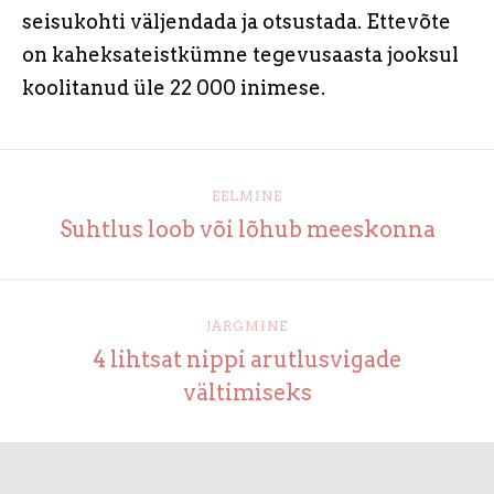
seisukohti väljendada ja otsustada. Ettevõte
on kaheksateistkümne tegevusaasta jooksul
koolitanud üle 22 000 inimese.
EELMINE
Suhtlus loob või lõhub meeskonna
JÄRGMINE
4 lihtsat nippi arutlusvigade
vältimiseks