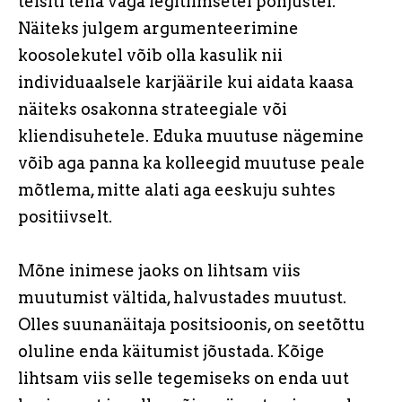
teisiti teha väga legitiimsetel põhjustel.
Näiteks julgem argumenteerimine
koosolekutel võib olla kasulik nii
individuaalsele karjäärile kui aidata kaasa
näiteks osakonna strateegiale või
kliendisuhetele. Eduka muutuse nägemine
võib aga panna ka kolleegid muutuse peale
mõtlema, mitte alati aga eeskuju suhtes
positiivselt.
Mõne inimese jaoks on lihtsam viis
muutumist vältida, halvustades muutust.
Olles suunanäitaja positsioonis, on seetõttu
oluline enda käitumist jõustada. Kõige
lihtsam viis selle tegemiseks on enda uut