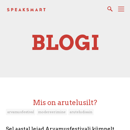
BLOGI
Mis on arutelusilt?
arvamusfestival
modereerimine
aruteludisain
Sel aastal leiad Arvamusfestivali kümnelt