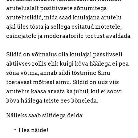
arutelualalt positiivsete sõnumitega
arutelusildid, mida saad kuulajana arutelu
ajal üles tõsta ja sellega esitatud mõtetele,
esinejatele ja moderaatorile toetust avaldada.
Sildid on võimalus olla kuulajal passiivselt
aktiivses rollis ehk kuigi kõva häälega ei pea
sõna võtma, annab sildi tõstmine Sinu
toetavast mõttest aimu. Sildid on uus viis
arutelus kaasa arvata ka juhul, kui ei soovi
kõva häälega teiste ees kõneleda.
Näiteks saab siltidega öelda:
Hea näide!