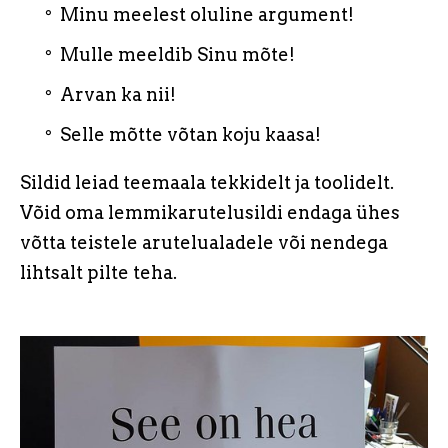
Minu meelest oluline argument!
Mulle meeldib Sinu mõte!
Arvan ka nii!
Selle mõtte võtan koju kaasa!
Sildid leiad teemaala tekkidelt ja toolidelt.
Võid oma lemmikarutelusildi endaga ühes
võtta teistele arutelualadele või nendega
lihtsalt pilte teha.